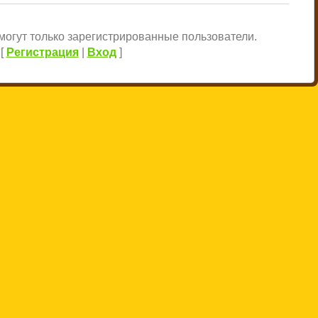
огут только зарегистрированные пользователи.
[
Регистрация
|
Вход
]