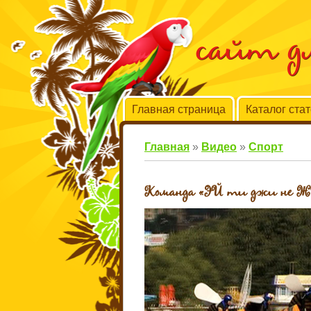
сайт 
Главная страница
Каталог ста
Главная
»
Видео
»
Спорт
Команда «ЭЙ ти джи не