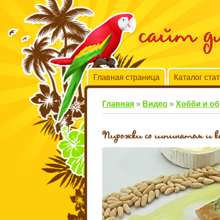
сайт 
Главная страница
Каталог ста
Главная
»
Видео
»
Хобби и о
Пирожки со шпинатом и ко