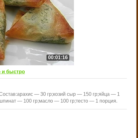
00:01:16
 и быстро
Состав:арахис — 30 гр;козий сыр — 150 гр;яйца — 1
шпинат — 100 гр;масло — 100 гр;тесто — 1 порция.