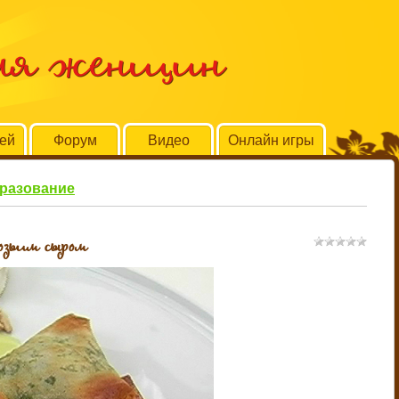
для женщин
тей
Форум
Видео
Онлайн игры
бразование
зьим сыром