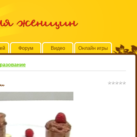
для женщин
тей
Форум
Видео
Онлайн игры
бразование
ми