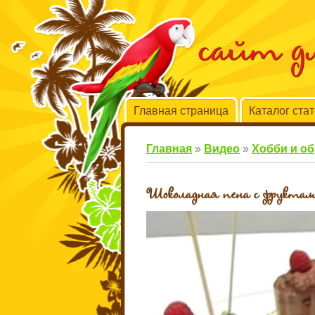
сайт 
Главная страница
Каталог ста
Главная
»
Видео
»
Хобби и о
Шоколадная пена с фрукта