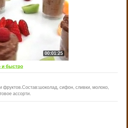
00:01:25
 и быстро
и фруктов.Состав:шоколад, сифон, сливки, молоко,
товое ассорти.