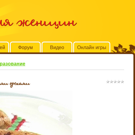
для женщин
тей
Форум
Видео
Онлайн игры
бразование
ими орехами