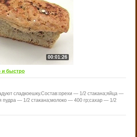
00:01:26
 и быстро
адуют сладкоешку.Состав:орехи — 1/2 стакана;яйца —
я пудра — 1/2 стакана;молоко — 400 гр;сахар — 1/2