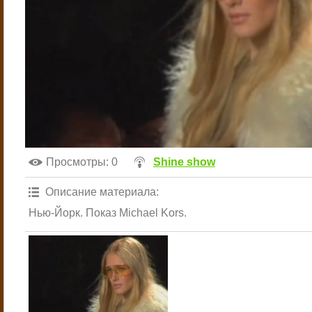
Просмотры
: 0
Shine show
Описание материала
:
Нью-Йорк. Показ Michael Kors.