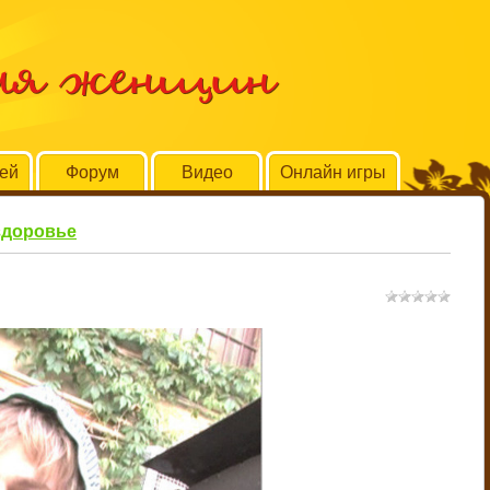
для женщин
тей
Форум
Видео
Онлайн игры
здоровье