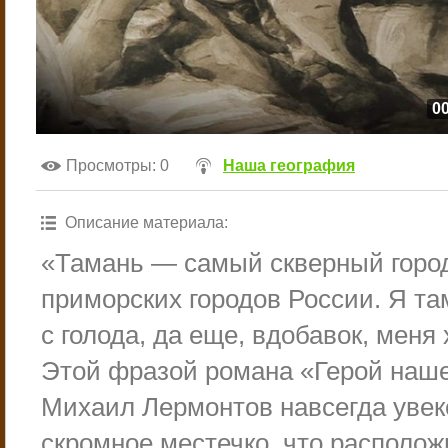
00
Просмотры
: 0
Наша география
Описание материала
:
«Тамань — самый скверный город
приморских городов России. Я та
с голода, да еще, вдобавок, меня
Этой фразой романа «Герой наш
Михаил Лермонтов навсегда увек
скромное местечко, что располож