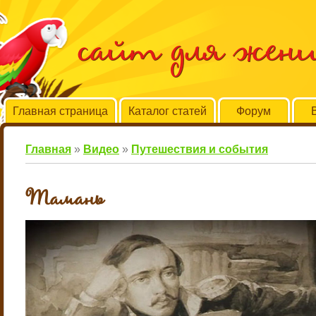
сайт для жен
Главная страница
Каталог статей
Форум
Главная
»
Видео
»
Путешествия и события
Тамань