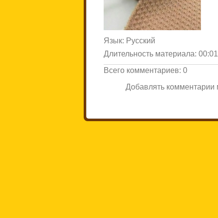
Язык
: Русский
Длительность материала
: 00:0
Всего комментариев
:
0
Добавлять комментарии м