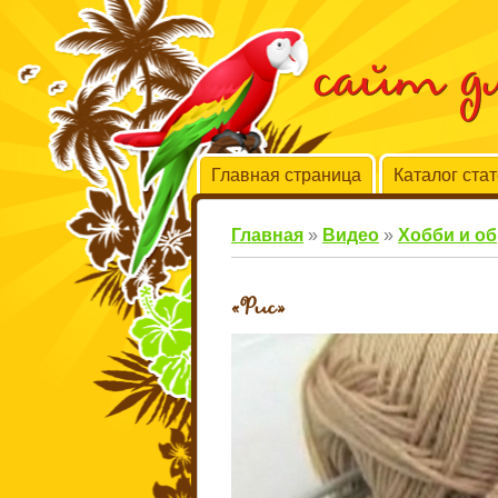
сайт 
Главная страница
Каталог ста
Главная
»
Видео
»
Хобби и о
«Рис»