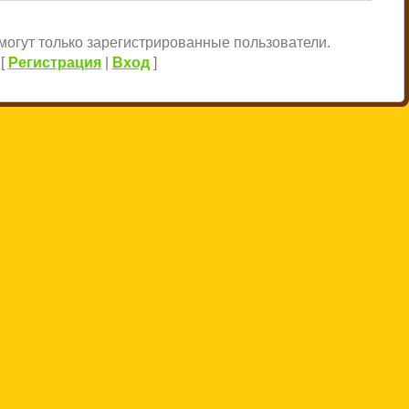
огут только зарегистрированные пользователи.
[
Регистрация
|
Вход
]